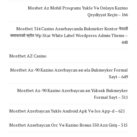
Mosbet Az Mobil Proqramı Yukle Və Onlayn Kazino
Qeydiyyat Keçin – 166
Mostbet 314 Casino Azərbaycanda Bukmeker Kontor नेपाली
समाचारको स्रोत Wp Star White Label Wordpress Admin Theme –
448
Mostbet AZ Casino
Mostbet Az-90 Kazino Azerbaycan ən əla Bukmeyker Formal
Sayt – 649
Mostbet Az-90 Kazino Azerbaycan ən Yüksək Bukmeyker
Formal Sayt – 311
Mostbet Azerbaycan Yukle Android Apk Və Ios App-d – 621
Mostbet Azərbaycan Orc Və Kazino Bonus 550 Azn Giriş – 515