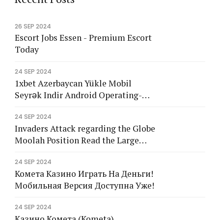
s
s
s
26 SEP 2024
Escort Jobs Essen - Premium Escort
Today
24 SEP 2024
1xbet Azerbaycan Yükle Mobil
Seyrək Indir Android Operating-
system</tg
24 SEP 2024
Invaders Attack regarding the Globe
Moolah Position Read the Large
2024 Remark
24 SEP 2024
Комета Казино Играть На Деньги!
Мобильная Версия Доступна Уже!
24 SEP 2024
Казино Комета (Kometa)