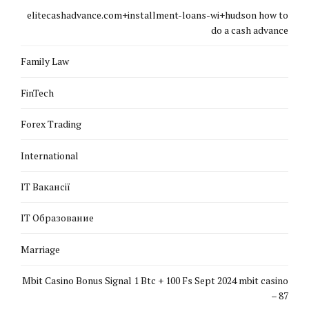
elitecashadvance.com+installment-loans-wi+hudson how to
do a cash advance
Family Law
FinTech
Forex Trading
International
IT Вакансії
IT Образование
Marriage
Mbit Casino Bonus Signal 1 Btc + 100 Fs Sept 2024 mbit casino
– 87