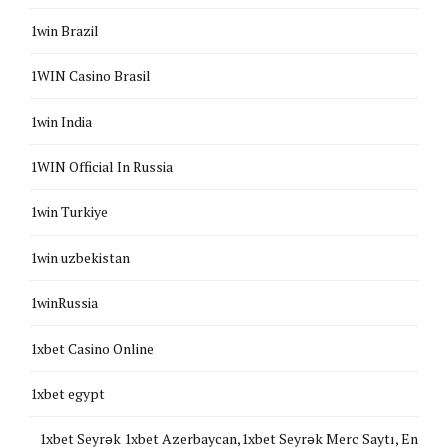
1win Brazil
1WIN Casino Brasil
1win India
1WIN Official In Russia
1win Turkiye
1win uzbekistan
1winRussia
1xbet Casino Online
1xbet egypt
1xbet Seyrək 1xbet Azerbaycan,1xbet Seyrək Merc Saytı, En