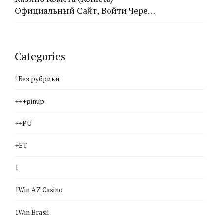
Официальный Сайт, Войти Через
Рабочее Зеркало
Categories
! Без рубрики
+++pinup
++PU
+BT
1
1Win AZ Casino
1Win Brasil