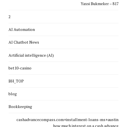
Yaxsi Bukmeker – 817
2
AI Automation
AI Chatbot News
Artificial intelligence (AI)
bet10-casino
BH_TOP
blog
Bookkeeping
cashadvancecompass.com+installment-loans-ms+austin
how much interest on a cash advance