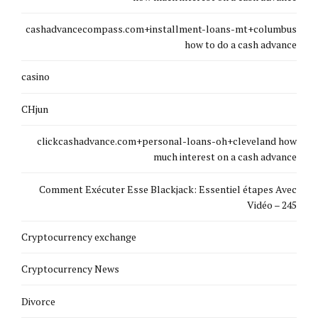
cashadvancecompass.com+installment-loans-mt+columbus
how to do a cash advance
casino
CHjun
clickcashadvance.com+personal-loans-oh+cleveland how
much interest on a cash advance
Comment Exécuter Esse Blackjack: Essentiel étapes Avec
Vidéo – 245
Cryptocurrency exchange
Cryptocurrency News
Divorce