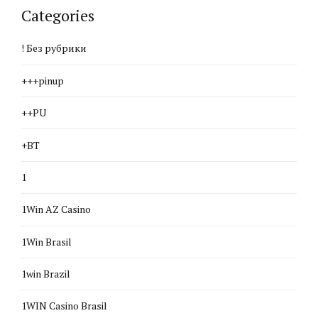
Categories
! Без рубрики
+++pinup
++PU
+BT
1
1Win AZ Casino
1Win Brasil
1win Brazil
1WIN Casino Brasil