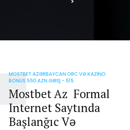
MOSTBET AZƏRBAYCAN ORC VƏ KAZINO
BONUS 550 AZN GIRIŞ - 515
Mostbet Az ️ Formal
Internet Saytında
Başlanğıc Və