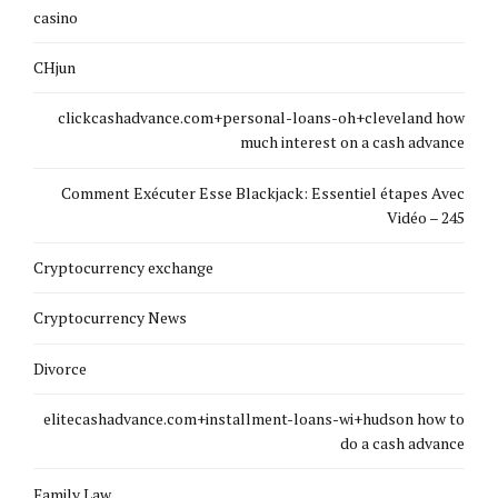
casino
CHjun
clickcashadvance.com+personal-loans-oh+cleveland how
much interest on a cash advance
Comment Exécuter Esse Blackjack: Essentiel étapes Avec
Vidéo – 245
Cryptocurrency exchange
Cryptocurrency News
Divorce
elitecashadvance.com+installment-loans-wi+hudson how to
do a cash advance
Family Law