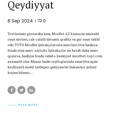
Qeydiyyat
8 Sep 2024
0
Testlərimiz göstərdiyi kimi, MosBet AZ kazinosu müxtəlif
oyun növləri, cah-calalli davamlı qrafika və gur oyun təklif
edir. TOTO MosBet iştirakçılarının mərcləri ötrü hədiyyə
fondu olan mərc saytıdır. İştirakçılar nə hesab daha mərc
qoyursa, hədiyyə fondu vahid o kəmiyyət mostbet-top1.com
əzəmətli olur. Müasir hədis reallıqlarında smartfon üçün
keyfiyyətli mobil tətbiqsiz qətiyyən bir bukmeker şirkəti
keçinə bilməz....
READ MORE