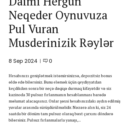
Daimi Hergun
Neqeder Oynuvuza
Pul Vuran
Musderinizik Rəylər
8 Sep 2024
0
Hesabınızı genişlətmək istəmirsinizsə, depozitsiz bonus
əldə edə bilərsiniz. Bunu eləmək üçün qeydiyyatdan
keçdikdən sonra bir neçə dəqiqə durmaq kifayətdir və siz
kazinoda 30 pulsuz fırlanmanın hesablanması barədə
məlumat alacaqsınız. Onlar şəxsi hesabınızdakı aydın edilmiş
yuvalar arasında sürüşdürülməlidir. Nəzərə alın ki, siz 24
saatda bir dönüm tam pulsuz olaraq bəxt çarxını döndərə
bilərsiniz. Pulsuz fırlanmalarla yanaşı,...