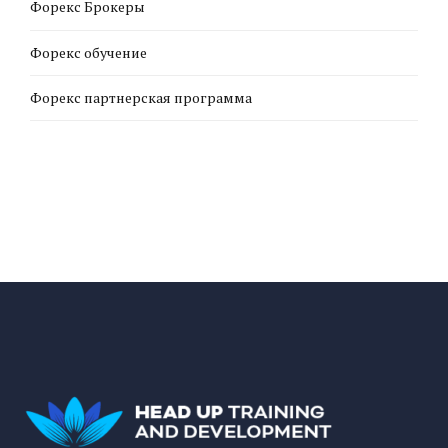
Форекс Брокеры
Форекс обучение
Форекс партнерская программа