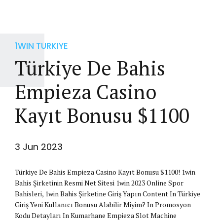
1WIN TURKIYE
Türkiye De Bahis
Empieza Casino
Kayıt Bonusu $1100
3 Jun 2023
Türkiye De Bahis Empieza Casino Kayıt Bonusu $1100! 1win
Bahis Şirketinin Resmi Net Sitesi 1win 2023 Online Spor
Bahisleri, 1win Bahis Şirketine Giriş Yapın Content In Türkiye
Giriş Yeni Kullanıcı Bonusu Alabilir Miyim? In Promosyon
Kodu Detayları In Kumarhane Empieza Slot Machine