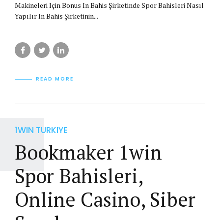
Makineleri Için Bonus In Bahis Şirketinde Spor Bahisleri Nasıl
Yapılır In Bahis Şirketinin...
READ MORE
1WIN TURKIYE
Bookmaker 1win
Spor Bahisleri,
Online Casino, Siber