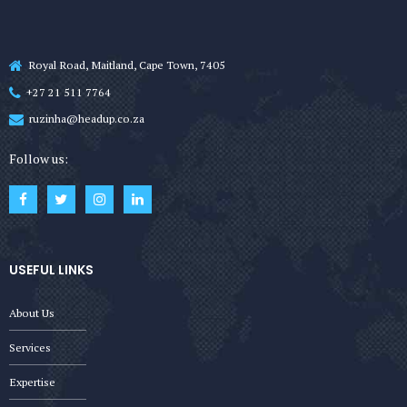
Royal Road, Maitland, Cape Town, 7405
+27 21 511 7764
ruzinha@headup.co.za
Follow us:
USEFUL LINKS
About Us
Services
Expertise