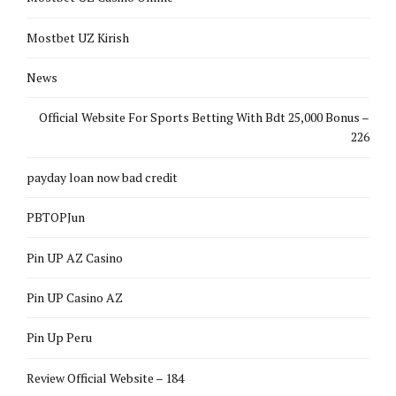
Mostbet UZ Kirish
News
Official Website For Sports Betting With Bdt 25,000 Bonus –
226
payday loan now bad credit
PBTOPJun
Pin UP AZ Casino
Pin UP Casino AZ
Pin Up Peru
Review Official Website – 184