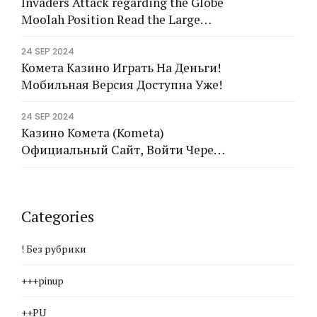
Invaders Attack regarding the Globe
Moolah Position Read the Large
2024 Remark
24 SEP 2024
Комета Казино Играть На Деньги!
Мобильная Версия Доступна Уже!
24 SEP 2024
Казино Комета (Kometa)
Официальный Сайт, Войти Через
Рабочее Зеркало
Categories
! Без рубрики
+++pinup
++PU