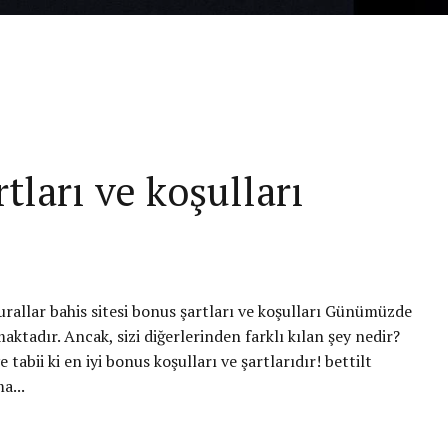
tları ve koşulları
Kurallar bahis sitesi bonus şartları ve koşulları Günümüzde
aktadır. Ancak, sizi diğerlerinden farklı kılan şey nedir?
 tabii ki en iyi bonus koşulları ve şartlarıdır! bettilt
a...