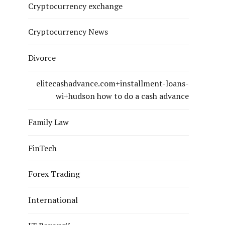
Cryptocurrency exchange
Cryptocurrency News
Divorce
elitecashadvance.com+installment-loans-
wi+hudson how to do a cash advance
Family Law
FinTech
Forex Trading
International