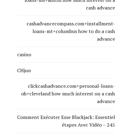
loans-ms+austin how much interest on a
cash advance
cashadvancecompass.com+installment-
loans-mt+columbus how to do a cash
advance
casino
CHjun
clickcashadvance.com+personal-loans-
oh+cleveland how much interest on a cash
advance
Comment Exécuter Esse Blackjack: Essentiel
étapes Avec Vidéo – 245