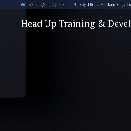
ruzinha@headup.co.za
Royal Road, Maitland, Cape T
Head Up Training & Deve