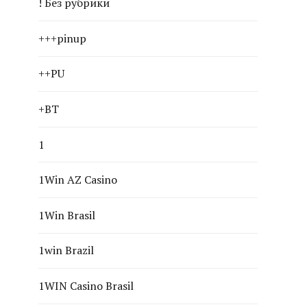
! Без рубрики
+++pinup
++PU
+BT
1
1Win AZ Casino
1Win Brasil
1win Brazil
1WIN Casino Brasil