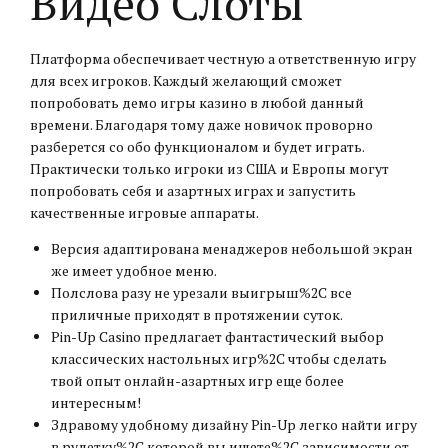
Видео Слоты
Платформа обеспечивает честную а ответственную игру
для всех игроков. Каждый желающий сможет
попробовать демо игры казино в любой данный
времени. Благодаря тому даже новичок проворно
разберется со обо функционалом и будет играть.
Практически только игроки из США и Европы могут
попробовать себя и азартных играх и запустить
качественные игровые аппараты.
Версия адаптирована менаджеров небольшой экран
же имеет удобное меню.
Полслова разу не урезали выигрыш%2C все
приличные приходят в протяжении суток.
Pin-Up Casino предлагает фантастический выбор
классических настольных игр%2C чтобы сделать
твой опыт онлайн-азартных игр еще более
интересным!
Здравому удобному дизайну Pin-Up легко найти игру
в рулетку%2C которой вы ищете%2C зависимости от