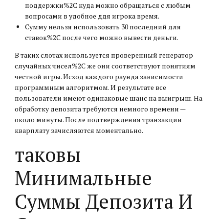
поддержки%2C куда можно обращаться с любым
вопросами в удобное ддя игрока время.
Сумму нельзя использовать 30 последний для
ставок%2C после чего можно вывести деньги.
В таких слотах используется проверенный генератор
случайных чисел%2C же они соответствуют понятиям
честной игры. Исход каждого раунда зависимости
программным алгоритмом. И результате все
пользователи имеют одинаковые шанс на выигрыш. На
обработку депозита требуются немного времени —
около минуты. После подтверждения транзакции
кварплату зачисляются моментально.
таковы
Минимальные
Суммы Депозита И