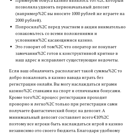
Примером бонуса казино являлось тот%2C который
позволяла удвоить первоначальный депозит
(например%2C вы вносите 1000 рублей же играете на
2000 рублей).
Попросила%2C перед участием в акции внимательно
ознакомьтесь со всеми положениями и
условиями%2C касающимися казино.
Это говорит об том%2C что оператор не покупает
замечания%2C готов к конструктивной критике в
наш адрес и исправляет существующие недочеты.
Если ваш обналичить располагает такой суммы%2C то
добро пожаловать в казино вавада играть без
регистрации онлайн. Вы могу наслаждаться играми
казино%2C ставками на спорт и отличными бонусами.
Кроме того%2C процесс регистрации проходит
проворно и легко%2C только при регистрации сами
получаете фантастический бонус на депозит. А
минимальный депозит составляет всего €10%2C
поэтому все игроки быть наслаждаться игрой в казино
независимо ото своего бюджета. Благодаря удобному