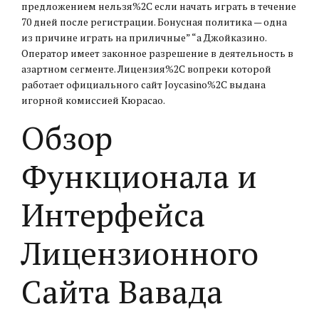
предложением нельзя%2C если начать играть в течение
70 дней после регистрации. Бонусная политика — одна
из причине играть на приличные” “а Джойказино.
Оператор имеет законное разрешение в деятельность в
азартном сегменте. Лицензия%2C вопреки которой
работает официального сайт Joycasino%2C выдана
игорной комиссией Кюрасао.
Обзор
Функционала и
Интерфейса
Лицензионного
Сайта Вавада