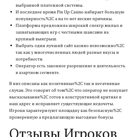
выбранной платежной системы.
И последнее время Pin Up Casino набирает большую
популярность%2C а на то нет веские причины.
Платформа предложила широкий спектр милых и
захватывающих игр с честными шансами на
крупный выигрыш.
Выбрать один лучший сайт казино невозможно%2C
так как у многочисленных людей разные вкусы и
потребности.
Оператор есть законное разрешение в деятельность
в азартном сегменте.
В них описаны как позитивные%2C так и негативные
случаи. Это говорит об том%2C что оператор не покупает
высказывания%2C готов к конструктивной критике в
наш адрес и исправляет существующие недочеты.
Игроки характеризуют площадку как безопасную%2C
проверенную а предлагающую выгодные бонусы.
Отзывы Игроков