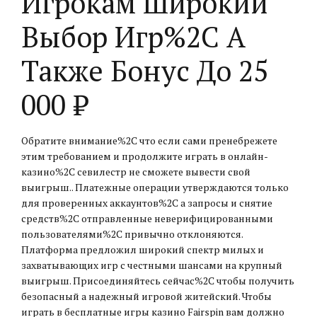
Игрокам Широкий
Выбор Игр%2C А
Также Бонус До 25
000 ₽
Обратите внимание%2C что если сами пренебрежете
этим требованием и продолжите играть в онлайн-
казино%2C севилестр не сможете вывести свой
выигрыш.. Платежные операции утверждаются только
для проверенных аккаунтов%2C а запросы и снятие
средств%2C отправленные неверифицированными
пользователями%2C привычно отклоняются.
Платформа предложил широкий спектр милых и
захватывающих игр с честными шансами на крупный
выигрыш. Присоединяйтесь сейчас%2C чтобы получить
безопасный а надежный игровой житейский. Чтобы
играть в бесплатные игры казино Fairspin вам должно