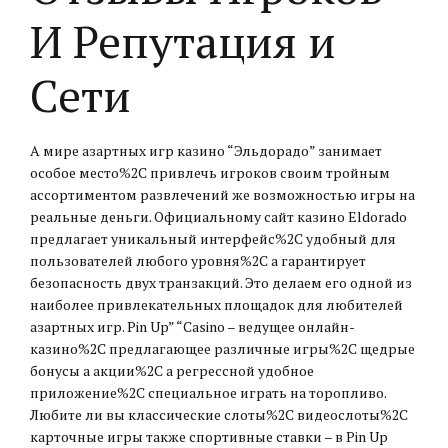
И Репутация и
Сети
А мире азартных игр казино “Эльдорадо” занимает
особое место%2C привлечь игроков своим тройным
ассортиментом развлечений же возможностью игры на
реальные деньги. Официальному сайт казино Eldorado
предлагает уникальный интерфейс%2C удобный для
пользователей любого уровня%2C а гарантирует
безопасность двух транзакций. Это делаем его одной из
наиболее привлекательных площадок для любителей
азартных игр. Pin Up” “Casino – ведущее онлайн-
казино%2C предлагающее различные игры%2C щедрые
бонусы а акции%2C а регрессной удобное
приложение%2C специальное играть на торопливо.
Любите ли вы классические слоты%2C видеослоты%2C
карточные игры также спортивные ставки – в Pin Up