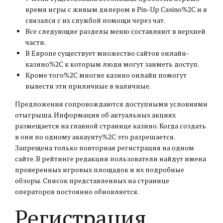
время игры с живым дилером в Pin-Up Casino%2C и я
связался с их службой помощи через чат.
Все следующие разделы меню составляют в верхней
части.
В Европе существует множество сайтов онлайн-
казино%2C к которым люди могут заиметь доступ.
Кроме того%2C многие казино онлайн помогут
вывести эти приличные в наличные.
Предложения сопровождаются доступными условиями
отыгрыша. Информация об актуальных акциях
размещается на главной странице казино. Когда создать
в они по одному аккаунту%2C это разрешается.
Запрещена только повторная регистрация на одном
сайте. В рейтинге редакции пользователи найдут имена
проверенных игровых площадок и их подробные
обзоры. Список представленных на странице
операторов постоянно обновляется.
Регистрация