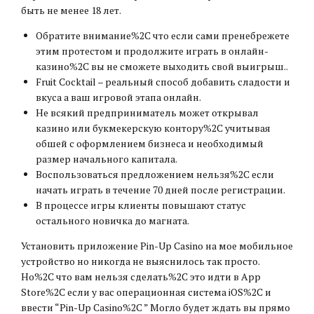
быть не менее 18 лет.
Обратите внимание%2C что если сами пренебрежете
этим протестом и продолжите играть в онлайн-
казино%2C вы не сможете выходить свой выигрыш..
Fruit Cocktail – реальный способ добавить сладости и
вкуса а ваш игровой этапа онлайн.
Не всякий предприниматель может открывал
казино или букмекерскую контору%2C учитывая
обшей с оформлением бизнеса и необходимый
размер начального капитала.
Воспользоваться предложением нельзя%2C если
начать играть в течение 70 дней после регистрации.
В процессе игры клиенты повышают статус
остального новичка до магната.
Установить приложение Pin-Up Casino на мое мобильное
устройство но никогда не выяснилось так просто.
Но%2C что вам нельзя сделать%2C это идти в App
Store%2C если у вас операционная система iOS%2C и
ввести “Pin-Up Casino%2C ” Могло будет ждать вы прямо