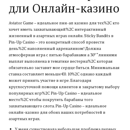
дли Онлайн-казино
Aviator Game – идеальное пин-ап казино для тех%2C кто
хочет иметь захватывающий%2C интерактивный
жизненный в азартных играх онлайн. Sticky Bandits в
Pin-Up Casino – это конкретный способ провести
день%2C наполненный адреналином! Должна
атмосферная игра с пятью барабанами а 30″ “линиями
выплат выполнена в тематике вестерна%2C которая
обязательно заставит мое сердце биться. Минимальная
ставка составляет меньше €0. 10%2C однако каждый
может принять участие в игре. Благодаря
круглосуточной помощи клиентов и закрытому выбору
популярных игр%2C Pin-Up Casino – идеальное
место%2C чтобы покрутить барабаны того
захватывающего слота. Pin-Up Casino – идеальное
онлайн-казино для обоих ваших потребностей в
азартных играх.
У меня существовала небольшая проблема первых