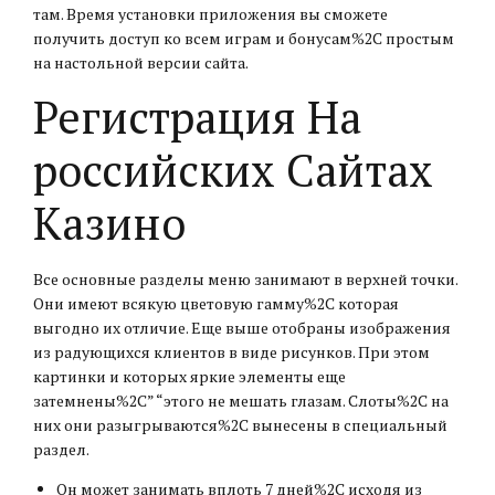
там. Время установки приложения вы сможете
получить доступ ко всем играм и бонусам%2C простым
на настольной версии сайта.
Регистрация На
российских Сайтах
Казино
Все основные разделы меню занимают в верхней точки.
Они имеют всякую цветовую гамму%2C которая
выгодно их отличие. Еще выше отобраны изображения
из радующихся клиентов в виде рисунков. При этом
картинки и которых яркие элементы еще
затемнены%2C” “этого не мешать глазам. Слоты%2C на
них они разыгрываются%2C вынесены в специальный
раздел.
Он может занимать вплоть 7 дней%2C исходя из