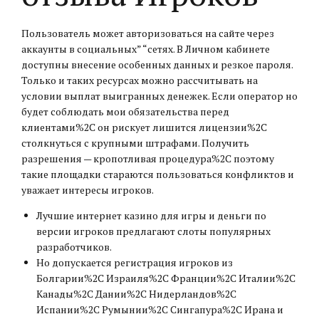
Пользователь может авторизоваться на сайте через
аккаунты в социальных” “сетях. В Личном кабинете
доступны внесение особенных данных и резкое пароля.
Только и таких ресурсах можно рассчитывать на
условии выплат выигранных денежек. Если оператор но
будет соблюдать мои обязательства перед
клиентами%2C он рискует лишится лицензии%2C
столкнуться с крупными штрафами. Получить
разрешения — кропотливая процедура%2C поэтому
такие площадки стараются пользоваться конфликтов и
уважает интересы игроков.
Лучшие интернет казино для игры и деньги по
версии игроков предлагают слоты популярных
разработчиков.
Но допускается регистрация игроков из
Болгарии%2C Израиля%2C Франции%2C Италии%2C
Канады%2C Дании%2C Нидерландов%2C
Испании%2C Румынии%2C Сингапура%2C Ирана и