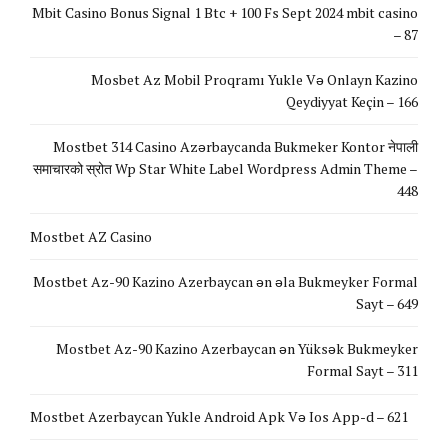
Mbit Casino Bonus Signal 1 Btc + 100 Fs Sept 2024 mbit casino
– 87
Mosbet Az Mobil Proqramı Yukle Və Onlayn Kazino
Qeydiyyat Keçin – 166
Mostbet 314 Casino Azərbaycanda Bukmeker Kontor नेपाली
समाचारको स्रोत Wp Star White Label Wordpress Admin Theme –
448
Mostbet AZ Casino
Mostbet Az-90 Kazino Azerbaycan ən əla Bukmeyker Formal
Sayt – 649
Mostbet Az-90 Kazino Azerbaycan ən Yüksək Bukmeyker
Formal Sayt – 311
Mostbet Azerbaycan Yukle Android Apk Və Ios App-d – 621