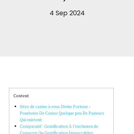
4 Sep 2024
Content
Sites de casino à sous Divine Fortune –
Pourboire De Casino Quelque peu De Parieurs
Qui existent
Comparatif : Gratification À l’exclusion de
Conserve Ou Gratification Impeccables