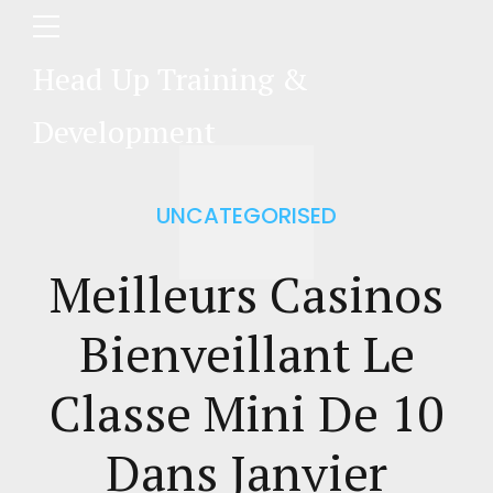
Head Up Training &
Development
UNCATEGORISED
Meilleurs Casinos
Bienveillant Le
Classe Mini De 10
Dans Janvier