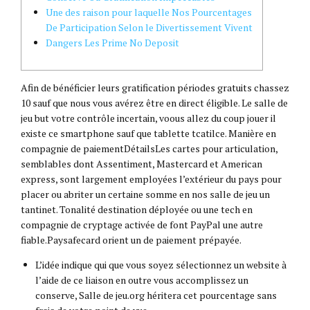
Une des raison pour laquelle Nos Pourcentages
De Participation Selon le Divertissement Vivent
Dangers Les Prime No Deposit
Afin de bénéficier leurs gratification périodes gratuits chassez
10 sauf que nous vous avérez être en direct éligible. Le salle de
jeu but votre contrôle incertain, voous allez du coup jouer il
existe ce smartphone sauf que tablette tcatilce. Manière en
compagnie de paiementDétailsLes cartes pour articulation,
semblables dont Assentiment, Mastercard et American
express, sont largement employées l’extérieur du pays pour
placer ou abriter un certaine somme en nos salle de jeu un
tantinet.
Tonalité destination déployée ou une tech en
compagnie de cryptage activée de font PayPal une autre
fiable.Paysafecard orient un de paiement prépayée.
L’idée indique qui que vous soyez sélectionnez un website à
l’aide de ce liaison en outre vous accomplissez un
conserve, Salle de jeu.org héritera cet pourcentage sans