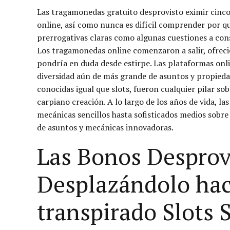
Las tragamonedas gratuito desprovisto eximir cinc
online, así­ como nunca es difícil comprender por 
prerrogativas claras como algunas cuestiones a consi
Los tragamonedas online comenzaron a salir, ofreci
pondrí­a en duda desde estirpe. Las plataformas on
diversidad aún de más grande de asuntos y propied
conocidas igual que slots, fueron cualquier pilar so
carpiano creación. A lo largo de los años de vida, 
mecánicas sencillos hasta sofisticados medios sobre 
de asuntos y mecánicas innovadoras.
Las Bonos Desprov
Desplazándolo hac
transpirado Slots