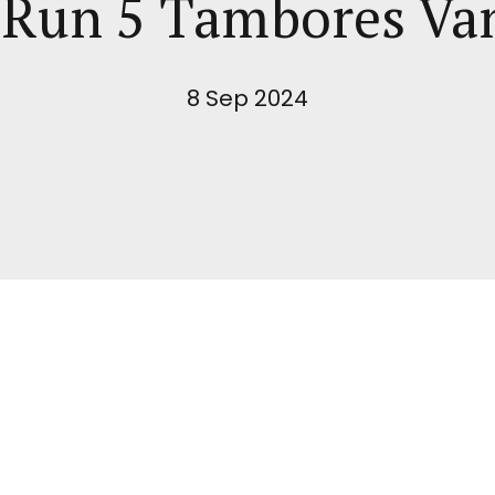
 Run 5 Tambores Va
8 Sep 2024