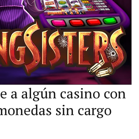
te a algún casino con
monedas sin cargo