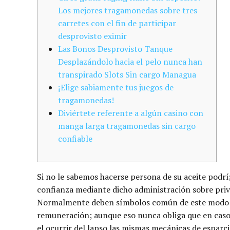
Los mejores tragamonedas sobre tres
carretes con el fin de participar
desprovisto eximir
Las Bonos Desprovisto Tanque
Desplazándolo hacia el pelo nunca han
transpirado Slots Sin cargo Managua
¡Elige sabiamente tus juegos de
tragamonedas!
Diviértete referente a algún casino con
manga larga tragamonedas sin cargo
confiable
Si no le sabemos hacerse persona de su aceite pod
confianza mediante dicho administración sobre priv
Normalmente deben símbolos común de este modo­ ig
remuneración; aunque eso nunca obliga que en caso 
el ocurrir del lapso las mismas mecánicas de esparc