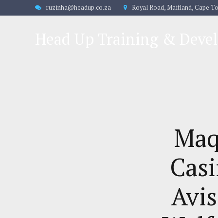
ruzinha@headup.co.za
Royal Road, Maitland, Cape T
Head Up Training & Deve
Maq
Casi
Avi