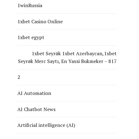
1winRussia
1xbet Casino Online
1xbet egypt
1xbet Seyrək 1xbet Azerbaycan,1xbet
Seyrək Merc Saytı, En Yaxsi Bukmeker – 817
2
AI Automation
AI Chatbot News
Artificial intelligence (AI)