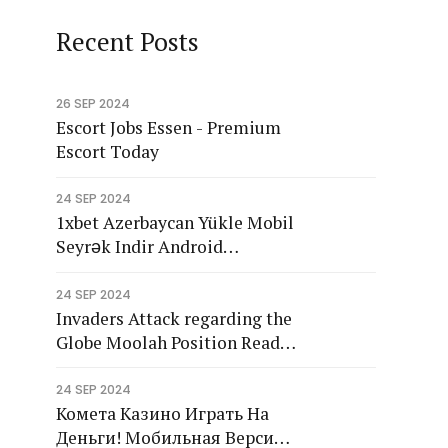
Recent Posts
26 SEP 2024
Escort Jobs Essen - Premium
Escort Today
24 SEP 2024
1xbet Azerbaycan Yükle Mobil
Seyrək Indir Android
Operating-system</tg
24 SEP 2024
Invaders Attack regarding the
Globe Moolah Position Read
the Large 2024 Remark
24 SEP 2024
Комета Казино Играть На
Деньги! Мобильная Версия