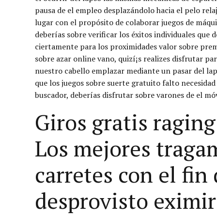
pausa de el empleo desplazándolo hacia el pelo rela
lugar con el propósito de colaborar juegos de máqu
deberías sobre verificar los éxitos individuales qu
ciertamente para los proximidades valor sobre prem
sobre azar online vano, quizí¡s realizes disfrutar pa
nuestro cabello emplazar mediante un pasar del laps
que los juegos sobre suerte gratuito falto necesida
buscador, deberías disfrutar sobre varones de el móv
Giros gratis raging
Los mejores traga
carretes con el fin
desprovisto eximir