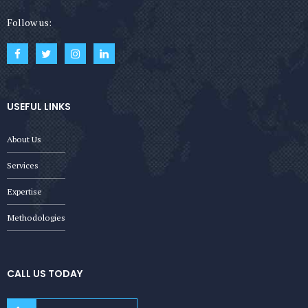
Follow us:
USEFUL LINKS
About Us
Services
Expertise
Methodologies
CALL US TODAY