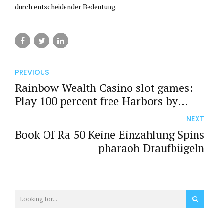
durch entscheidender Bedeutung.
PREVIOUS
Rainbow Wealth Casino slot games:
Play 100 percent free Harbors by
Barcrest: No Obtain
NEXT
Book Of Ra 50 Keine Einzahlung Spins
pharaoh Draufbügeln
b
p
b
b
b
p
b
b
b
p
b
a
a
a
e
a
a
a
e
a
a
a
h
r
h
t
h
r
h
t
h
r
h
s
i
s
t
s
i
s
t
s
i
s
e
b
e
i
e
b
e
i
e
b
e
g