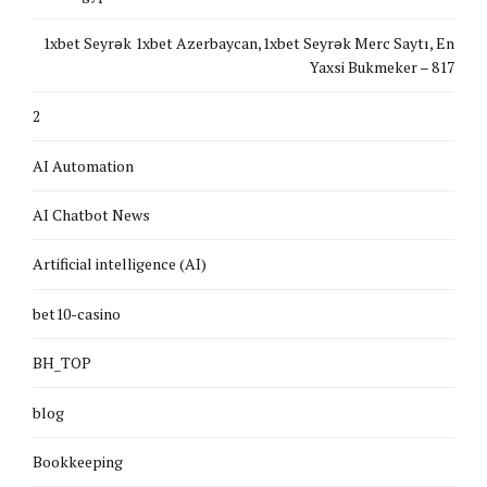
1xbet Seyrək 1xbet Azerbaycan,1xbet Seyrək Merc Saytı, En
Yaxsi Bukmeker – 817
2
AI Automation
AI Chatbot News
Artificial intelligence (AI)
bet10-casino
BH_TOP
blog
Bookkeeping