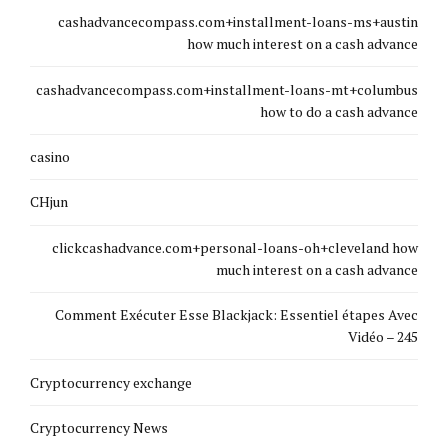
cashadvancecompass.com+installment-loans-ms+austin
how much interest on a cash advance
cashadvancecompass.com+installment-loans-mt+columbus
how to do a cash advance
casino
CHjun
clickcashadvance.com+personal-loans-oh+cleveland how
much interest on a cash advance
Comment Exécuter Esse Blackjack: Essentiel étapes Avec
Vidéo – 245
Cryptocurrency exchange
Cryptocurrency News