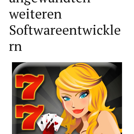
weiteren
Softwareentwickle
rn