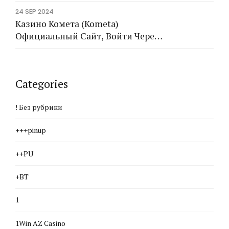
24 SEP 2024
Казино Комета (Kometa)
Официальный Сайт, Войти Через
Рабочее Зеркало
Categories
! Без рубрики
+++pinup
++PU
+BT
1
1Win AZ Casino