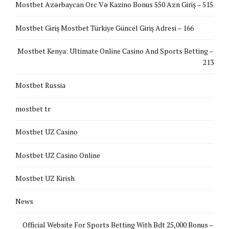
Mostbet Azərbaycan Orc Və Kazino Bonus 550 Azn Giriş – 515
Mostbet Giriş Mostbet Türkiye Güncel Giriş Adresi – 166
Mostbet Kenya: Ultimate Online Casino And Sports Betting –
213
Mostbet Russia
mostbet tr
Mostbet UZ Casino
Mostbet UZ Casino Online
Mostbet UZ Kirish
News
Official Website For Sports Betting With Bdt 25,000 Bonus –