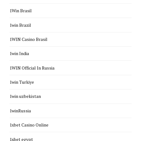
1Win Brasil
1win Brazil
1WIN Casino Brasil
1win India
1WIN Official In Russia
1win Turkiye
1win uzbekistan
1winRussia
1xbet Casino Online
1xbet egypt