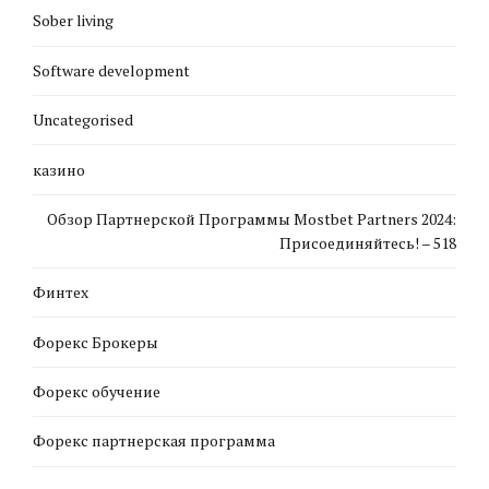
Sober living
Software development
Uncategorised
казино
Обзор Партнерской Программы Mostbet Partners 2024:
Присоединяйтесь! – 518
Финтех
Форекс Брокеры
Форекс обучение
Форекс партнерская программа