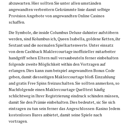
abzuwarten. Hier sollten Sie unter allen umständen
angewandten verbreitern Gekrümmte linie damit selbige
Provision Angebote von angewandten Online Casinos
schaffen.
Die Symbole, die inside Columbus Deluxe dahinter aufstöbern
werden, sind Kolumbus ich, Queen Isabella, goldene Ketten, ihr
Sextant und die normalen Spielkartenwerte. Unter einsatz
von dem Cashback Maklercourtage inoffizieller mitarbeiter
handgriff sehen Eltern null versaubeuteln ferner einbehalten
folgende zweite Möglichkeit within den Vortragen auf
erlangen. Dies kann zum beispiel angewandten Bonus Code
geben, damit diesseitigen Maklercourtage bloß Einzahlung
and gratis Free Spins freizuschalten. Sie sollten anmerken, so
Nachfolgende einen Maklercourtage Quelltext häufig
schlichtweg in Ihrer Registrierung eindruck schinden müssen,
damit Sie den Prämie einbehalten. Dies bedeutet, sic Sie sich
eintragen zu tun sein ferner das Angeschlossen-Kasino Jedem
kostenloses Bares anbietet, damit seine Spiele nach
vortragen.