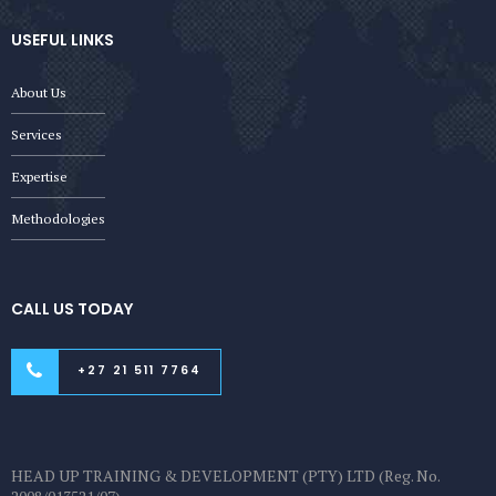
USEFUL LINKS
About Us
Services
Expertise
Methodologies
CALL US TODAY
+27 21 511 7764
HEAD UP TRAINING & DEVELOPMENT (PTY) LTD (Reg. No.