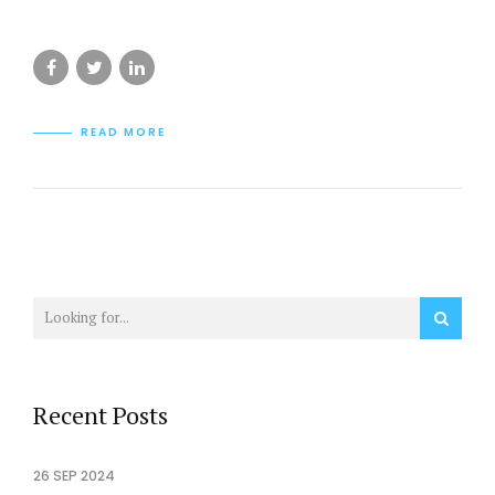
READ MORE
b
p
b
b
b
p
b
b
b
p
b
a
a
a
e
a
a
a
e
a
a
a
h
r
h
t
h
r
h
t
h
r
h
s
i
s
t
s
i
s
t
s
i
s
e
b
e
i
e
b
e
i
e
b
e
g
a
g
l
g
a
g
l
g
a
g
e
h
e
t
e
h
e
t
e
h
e
Recent Posts
l
i
l
l
i
l
l
i
l
s
s
s
26 SEP 2024