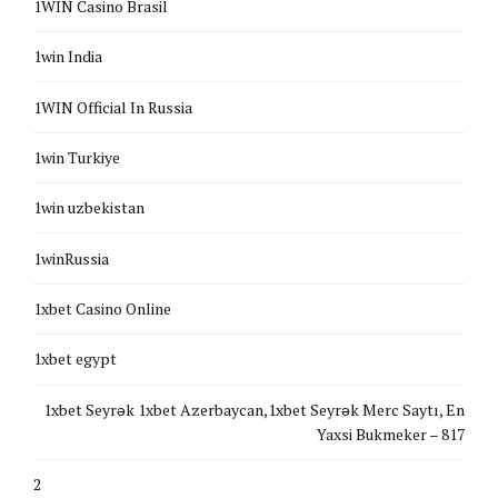
1WIN Casino Brasil
1win India
1WIN Official In Russia
1win Turkiye
1win uzbekistan
1winRussia
1xbet Casino Online
1xbet egypt
1xbet Seyrək 1xbet Azerbaycan,1xbet Seyrək Merc Saytı, En
Yaxsi Bukmeker – 817
2