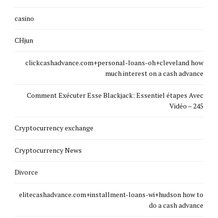
casino
CHjun
clickcashadvance.com+personal-loans-oh+cleveland how
much interest on a cash advance
Comment Exécuter Esse Blackjack: Essentiel étapes Avec
Vidéo – 245
Cryptocurrency exchange
Cryptocurrency News
Divorce
elitecashadvance.com+installment-loans-wi+hudson how to
do a cash advance