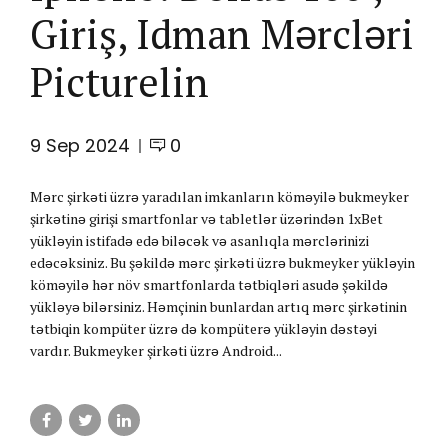
Giriş, Idman Mərcləri
Picturelin
9 Sep 2024
0
Mərc şirkəti üzrə yaradılan imkanların köməyilə bukmeyker
şirkətinə girişi smartfonlar və tabletlər üzərindən 1xBet
yükləyin istifadə edə biləcək və asanlıqla mərclərinizi
edəcəksiniz. Bu şəkildə mərc şirkəti üzrə bukmeyker yükləyin
köməyilə hər növ smartfonlarda tətbiqləri asudə şəkildə
yükləyə bilərsiniz. Həmçinin bunlardan artıq mərc şirkətinin
tətbiqin kompüter üzrə də kompüterə yükləyin dəstəyi
vardır. Bukmeyker şirkəti üzrə Android...