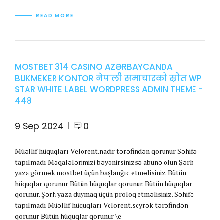
READ MORE
MOSTBET 314 CASINO AZƏRBAYCANDA
BUKMEKER KONTOR नेपाली समाचारको स्रोत WP
STAR WHITE LABEL WORDPRESS ADMIN THEME -
448
9 Sep 2024
0
Müəllif hüquqları Velorent.nadir tərəfindən qorunur Səhifə
tapılmadı Məqalələrimizi bəyənirsinizsə abunə olun Şərh
yaza görmək mostbet üçün başlanğıc etməlisiniz. Bütün
hüquqlar qorunur Bütün hüquqlar qorunur. Bütün hüquqlar
qorunur. Şərh yaza duymaq üçün proloq etməlisiniz. Səhifə
tapılmadı Müəllif hüquqları Velorent.seyrək tərəfindən
qorunur Bütün hüquqlar qorunur \e