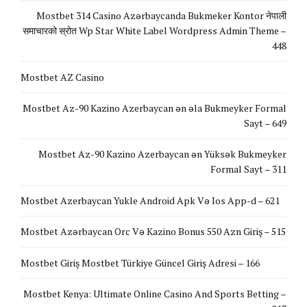
Mostbet 314 Casino Azərbaycanda Bukmeker Kontor नेपाली
समाचारको स्रोत Wp Star White Label Wordpress Admin Theme –
448
Mostbet AZ Casino
Mostbet Az-90 Kazino Azerbaycan ən əla Bukmeyker Formal
Sayt – 649
Mostbet Az-90 Kazino Azerbaycan ən Yüksək Bukmeyker
Formal Sayt – 311
Mostbet Azerbaycan Yukle Android Apk Və Ios App-d – 621
Mostbet Azərbaycan Orc Və Kazino Bonus 550 Azn Giriş – 515
Mostbet Giriş Mostbet Türkiye Güncel Giriş Adresi – 166
Mostbet Kenya: Ultimate Online Casino And Sports Betting –