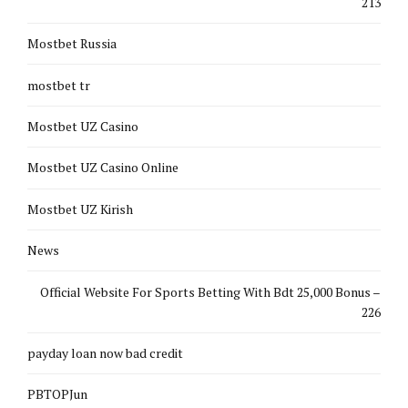
213
Mostbet Russia
mostbet tr
Mostbet UZ Casino
Mostbet UZ Casino Online
Mostbet UZ Kirish
News
Official Website For Sports Betting With Bdt 25,000 Bonus –
226
payday loan now bad credit
PBTOPJun